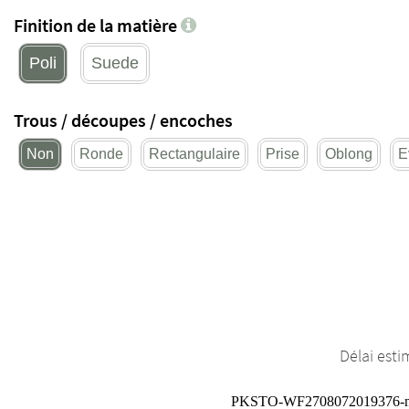
Finition de la matière
Poli
Suede
Trous / découpes / encoches
Non
Ronde
Rectangulaire
Prise
Oblong
E
Délai esti