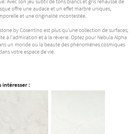
: Avec son jeu subtil de tons blancs et gris rehaussé de
sque offre une audace et un effet marbré uniques,
porelle et une originalité incontestée.
estone by Cosentino est plus qu'une collection de surfaces;
ite à l'admiration et à la rêverie. Optez pour Nebula Alpha
r dans un monde où la beauté des phénomènes cosmiques
ans votre espace de vie.
 intéresser :