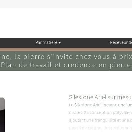
Par matiere
Receveur d
ne, la pierre s'invite chez vous à pri
Plan de travail et credence en pierre
Silestone Ariel sur mesu
Le Silestone Ariel incarne une lu
discret. Sa conception polyvalen
ajoutant une tranquillité et une 
travail de cuisine, des revêtemen