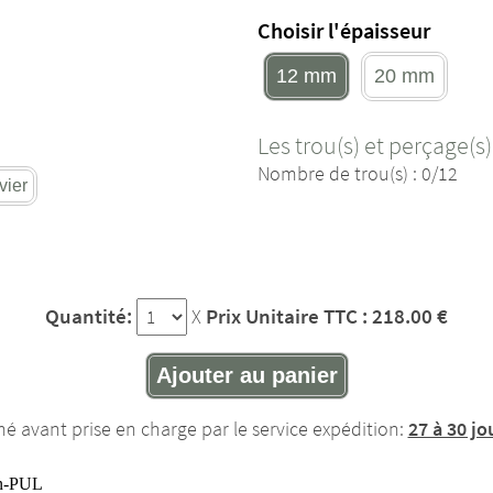
Choisir l'épaisseur
12 mm
20 mm
Les trou(s) et perçage(s)
Nombre de trou(s) : 0/12
vier
Quantité:
Prix Unitaire TTC : 218.00 €
X
Ajouter au panier
mé avant prise en charge par le service expédition:
27 à 30 jo