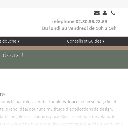
Telephone 02.30.96.23.59
Du lundi au vendredi de 10h à 16h
e douche
Conseils et Guides
x doux !
re
minosité paisible, avec des tonalités douces et un veinage fin et
te le rend idéal pour une multitude d'applications de design,
clarté inégalées à chaque espace. Que ce soit pour des plans de
ts de salle de bain ou des surfaces de comptoir, Ariel est synonyme