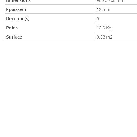
Dimensions
900 X 700 mm
Epaisseur
12 mm
Découpe(s)
0
Poids
18.9 Kg
Surface
0.63 m2