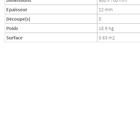
Dimensions
900 X 700 mm
Epaisseur
12 mm
Découpe(s)
0
Poids
18.9 Kg
Surface
0.63 m2