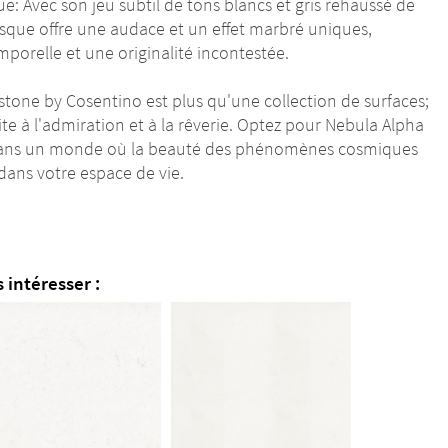
: Avec son jeu subtil de tons blancs et gris rehaussé de
sque offre une audace et un effet marbré uniques,
porelle et une originalité incontestée.
estone by Cosentino est plus qu'une collection de surfaces;
ite à l'admiration et à la rêverie. Optez pour Nebula Alpha
r dans un monde où la beauté des phénomènes cosmiques
ans votre espace de vie.
 intéresser :