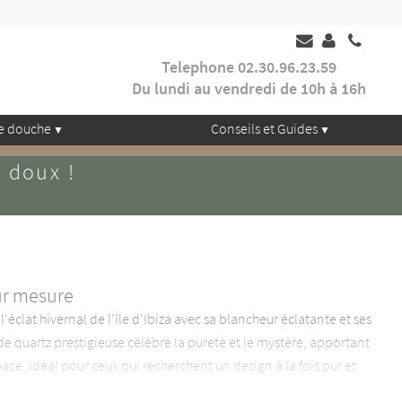
Telephone 02.30.96.23.59
Du lundi au vendredi de 10h à 16h
e douche
Conseils et Guides
x doux !
ur mesure
éclat hivernal de l'île d'Ibiza avec sa blancheur éclatante et ses
 de quartz prestigieuse célèbre la pureté et le mystère, apportant
ce, idéal pour ceux qui recherchent un design à la fois pur et