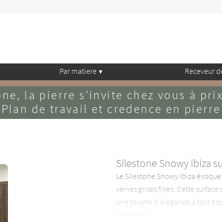
Par matiere
Receveur d
ne, la pierre s'invite chez vous à pri
Plan de travail et credence en pierre
Silestone Snowy ibiza s
Le Silestone Snowy Ibiza évoque l'
veines grises fines. Cette surface
une touche d'élégance à tout espa
captivant.