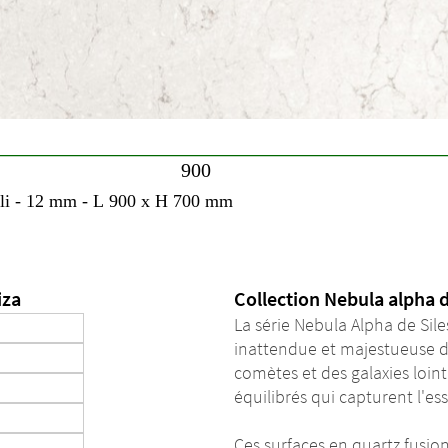
iza
Collection Nebula alpha 
La série Nebula Alpha de Sile
inattendue et majestueuse de 
comètes et des galaxies loin
équilibrés qui capturent l'
Ces surfaces en quartz fusion