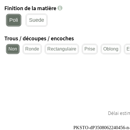
Finition de la matière
Poli
Suede
Trous / découpes / encoches
Non
Ronde
Rectangulaire
Prise
Oblong
E
Délai esti