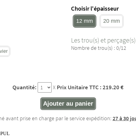
Choisir l'épaisseur
12 mm
20 mm
Les trou(s) et perçage(s)
Nombre de trou(s) : 0/12
vier
Quantité:
Prix Unitaire TTC : 219.20 €
X
Ajouter au panier
mé avant prise en charge par le service expédition:
27 à 30 jo